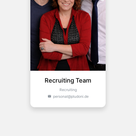
Recruiting Team
Recruiting
personal@pludoni.de