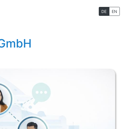
DE
EN
i GmbH